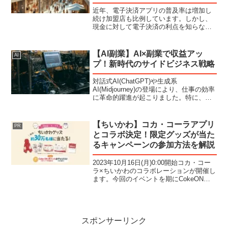
近年、電子決済アプリの普及率は増加し
続け加盟店も比例しています。しかし、
現金に対して電子決済の利点を知らない
人も案外多いです。今回は最近主流の電
子決済アプリ「PayPay」のオススメ理由
と、さらにお得に運用していく方法を紹
【AI副業】AI×副業で収益アッ
AI
介します。PayP...
プ！新時代のサイドビジネス戦略
対話式AI(ChatGPT)や生成系
AI(Midjourney)の登場により、仕事の効率
に革命的躍進が起こりました。特に、個
人でできる範囲の拡大や効率化により、
副業においては収益の拡大を見込めま
す。税金が重なり、副業を始めたいと考
【ちいかわ】コカ・コーラアプリ
PR
えている方...
とコラボ決定！限定グッズが当た
るキャンペーンの参加方法を解説
2023年10月16日(月)0:00開始コカ・コー
ラ×ちいかわのコラボレーションが開催し
ます。今回のイベントを期にCokeONア
プリを始める方のために、CokeONアプ
リの使い方とキャンペーンの参加方法を
解説していきます！ちいかわイベント
の...
スポンサーリンク