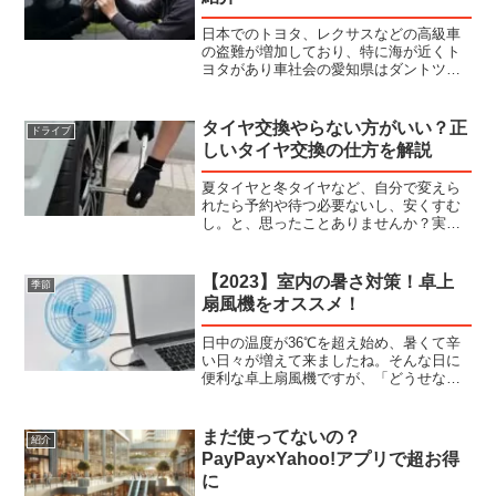
日本でのトヨタ、レクサスなどの高級車
の盗難が増加しており、特に海が近くト
ヨタがあり車社会の愛知県はダントツの
増加数になっています。ランドクルーザ
ーやレクサスSUVをはじめとした人気車
種が狙われやすく、これらの車種は、国
タイヤ交換やらない方がいい？正
ドライブ
内外ともに再販価値が高...
しいタイヤ交換の仕方を解説
夏タイヤと冬タイヤなど、自分で変えら
れたら予約や待つ必要ないし、安くすむ
し。と、思ったことありませんか？実
際、自分で交換する人も少なくはありま
せん。しかし、ネット上ではタイヤ交換
を自分ではやらない方がいいや危険など
【2023】室内の暑さ対策！卓上
季節
といった意見もあります。こ...
扇風機をオススメ！
日中の温度が36℃を超え始め、暑くて辛
い日々が増えて来ましたね。そんな日に
便利な卓上扇風機ですが、「どうせな
ら、もっと便利なものが欲しい...」なん
て思ったことありませんか？今回はかわ
いい卓上扇風機を紹介します。卓上扇風
まだ使ってないの？
紹介
機の設置タイプに気を...
PayPay×Yahoo!アプリで超お得
に