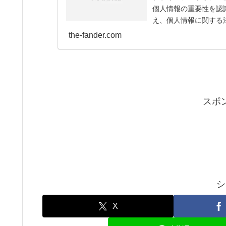
個人情報の重要性を認
え、個人情報に関する
管理を適正に行います。コ
the-fander.com
スポ
シ
X