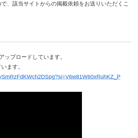
ので、該当サイトからの掲載依頼をお送りいただくこ
画をアップロードしています。
ています。
OerTySmRzFdKWch2DSpg?si=V6w81W60xRuhKZ_P