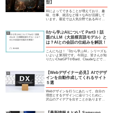
型】
AIによってできることが増えており、趣
味、仕事、就活など様々なAIが活躍して
います。最近では人気分野であるAIイラ
スト。Stable Diffusionを筆頭に日々様々
なイラストが生成されています。「始め
てみたいけど、何を買っていいか分か
0から学ぶAIについて Part3！話
AI
ら...
題のLLM（大規模言語モデル）と
は？AIとの会話の仕組みを解説！
こんにちは！「0から学ぶAI」シリーズも
いよいよ第3回です。今回は、皆さんが知
りたいChatGPTやBard、Claudeなどで話
題のAI技術――「LLM（大規模言語モデ
ル）」について、初心者にもわかりやす
く解説していきます。「なんでこんな...
【Webデザイナー必見】AIでデザ
AI
インを自動作成してくれるサイト
５選
Webデザインを行うにあたって、自分の
理想とするデザインに辿りつくために、
沢山のアイデアを出すことがありますよ
ね。今流行りのAIを使用することで、ア
イデア出しやラフモデルを簡単に作成す
ることができます。今回はそんな、AIが
【最新情報まとめ】Samsung