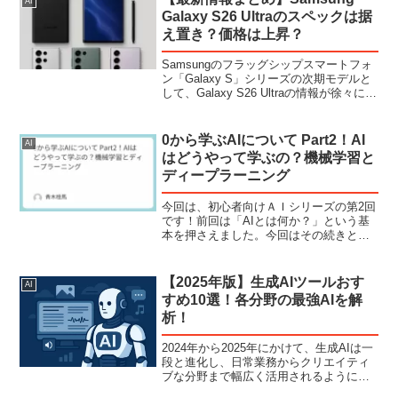
AI
デザインを出力して...
Galaxy S26 Ultraのスペックは据
え置き？価格は上昇？
Samsungのフラッグシップスマートフォ
ン「Galaxy S」シリーズの次期モデルと
して、Galaxy S26 Ultraの情報が徐々に明
らかになってきました。Sシリーズは毎
年、モバイルテクノロジーの最先端を体
現するデバイスとして注目を集...
0から学ぶAIについて Part2！AI
AI
はどうやって学ぶの？機械学習と
ディープラーニング
今回は、初心者向けＡＩシリーズの第2回
です！前回は「AIとは何か？」という基
本を押さえました。今回はその続きとし
て、AIはどうやって学習するのか？につ
いて深掘りしていきましょう。キーワー
ドは「機械学習」と「ディープラーニン
【2025年版】生成AIツールおす
AI
グ」。今のChat...
すめ10選！各分野の最強AIを解
析！
2024年から2025年にかけて、生成AIは一
段と進化し、日常業務からクリエイティ
ブな分野まで幅広く活用されるようにな
りました。特に注目されているのが、