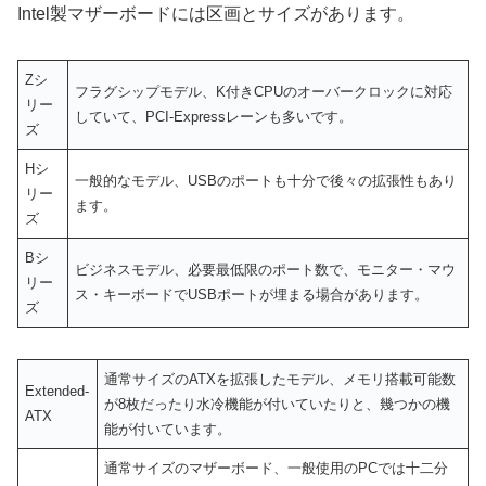
Intel製マザーボードには区画とサイズがあります。
Zシ
フラグシップモデル、K付きCPUのオーバークロックに対応
リー
していて、PCI-Expressレーンも多いです。
ズ
Hシ
一般的なモデル、USBのポートも十分で後々の拡張性もあり
リー
ます。
ズ
Bシ
ビジネスモデル、必要最低限のポート数で、モニター・マウ
リー
ス・キーボードでUSBポートが埋まる場合があります。
ズ
通常サイズのATXを拡張したモデル、メモリ搭載可能数
Extended-
が8枚だったり水冷機能が付いていたりと、幾つかの機
ATX
能が付いています。
通常サイズのマザーボード、一般使用のPCでは十二分