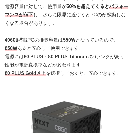
電源容量に対して、使用量が
50%を超えてくると
パフォー
マンスが低下
し、さらに限界に近づくとPCのが起動しな
くなる場合があります。
4060ti
搭載PCの推奨容量は
550W
となっているので、
850W
あると安心して使用できます。
電源には
80 PLUS
～
80 PLUS Titanium
の6ランクがあり
性能が電源変換率などが変わります
80 PLUS Gold
以上
を選択しておくと、安心できます。