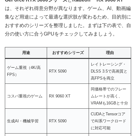
は、それぞれ得意分野が異なります。ゲーム、AI、動画編
集など用途によって最適な選択肢が変わるため、目的別に
おすすめのシリーズを整理しました。まずは下の表で、自
分の使い方に合うGPUをチェックしてみましょう。
用途
おすすめシリーズ
理由
レイトレーシング・
ゲーム重視（4K/高
RTX 5090
DLSS 3.5で高画質と
FPS）
高FPSを両立
同価格帯でのフレー
コスパ重視のゲーム
RX 9060 XT
ムレートが高く、
VRAMも16GBと十分
CUDAとTensorコア
生成AI・機械学習
RTX 5090
でAI系ワークロード
に対応可能