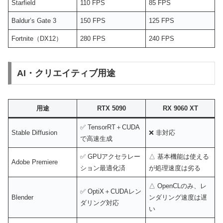
Starfield
110 FPS
85 FPS
Baldur’s Gate 3
150 FPS
125 FPS
Fortnite（DX12）
280 FPS
240 FPS
AI・クリエイティブ用途
用途
RTX 5090
RX 9060 XT
✅ TensorRT＋CUDA
Stable Diffusion
❌ 非対応
で高速生成
✅ GPUアクセラレー
△ 基本機能は使える
Adobe Premiere
ション最適化済
が処理速度は劣る
△ OpenCLのみ、レ
✅ OptiX＋CUDAレン
Blender
ンダリング速度は遅
ダリング対応
い