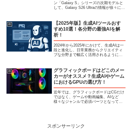
ン「Galaxy S」シリーズの次期モデルと
して、Galaxy S26 Ultraの情報が徐々に明
らかになってきました。Sシリーズは毎
年、モバイルテクノロジーの最先端を体
現するデバイスとして注目を集...
【2025年版】生成AIツールおす
AI
すめ10選！各分野の最強AIを解
析！
2024年から2025年にかけて、生成AIは一
段と進化し、日常業務からクリエイティ
ブな分野まで幅広く活用されるようにな
りました。特に注目されているのが、
「文章生成」「画像生成」「音声生成」
などのクリエイティブタスクです。企業
グラフィックボードはどこのメー
AI
はマーケティング...
カーがオススメ？生成AIやゲーム
におけるGPUの選び方！
近年では、グラフィックボードはCGだけ
ではなく、ゲームや動画編集、AIなど
様々なジャンルで必須パーツとなってお
り、その性能をいかに引き出すことがで
きるかでPCの性能が変わるといっても過
言ではないと言えます。グラフィックボ
ードとは？グラフィッ...
スポンサーリンク