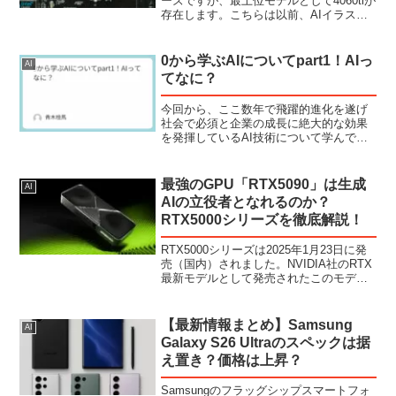
ーズですが、最上位モデルとして4060tiが
存在します。こちらは以前、AIイラスト
作成においてコスパ最強と紹介したグラ
フィックボードですが、ボトルネックや
電力などを考慮した、4060tiベース...
0から学ぶAIについてpart1！AIっ
AI
てなに？
今回から、ここ数年で飛躍的進化を遂げ
社会で必須と企業の成長に絶大的な効果
を発揮しているAI技術について学んでい
きましょう。このシリーズでは「AI（人
工知能）」について、まったくの初心者
でもわかるように0から丁寧に解説してい
最強のGPU「RTX5090」は生成
AI
きます。第1回とな...
AIの立役者となれるのか？
RTX5000シリーズを徹底解説！
RTX5000シリーズは2025年1月23日に発
売（国内）されました。NVIDIA社のRTX
最新モデルとして発売されたこのモデル
その最上位機「RTX5090」は、すべての
フィールドにおいて「最強」を致すとも
言われるモンスターGPUです。未来...
【最新情報まとめ】Samsung
AI
Galaxy S26 Ultraのスペックは据
え置き？価格は上昇？
Samsungのフラッグシップスマートフォ