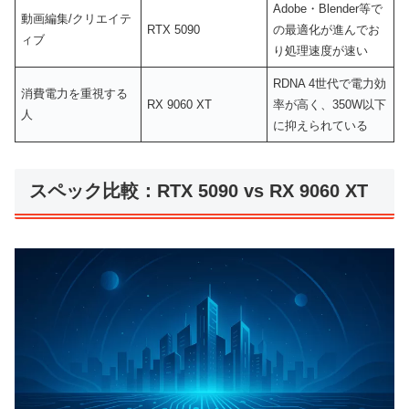
Adobe・Blender等で
動画編集/クリエイテ
RTX 5090
の最適化が進んでお
ィブ
り処理速度が速い
RDNA 4世代で電力効
消費電力を重視する
RX 9060 XT
率が高く、350W以下
人
に抑えられている
スペック比較：RTX 5090 vs RX 9060 XT