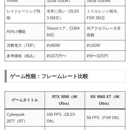
VRAM
32GB GDDR7
16GB GDDR6
レイトレーシング性
非常に高い（DLSS
ミドルレンジ相当、
能
3.5対応）
FSR 3対応
Tensorコア、CUDA
AIアクセラレータ非
AI向け機能
対応
搭載
消費電力（TDP）
約450W
約320W
参考価格（税込）
約22万円〜
約9〜10万円
ゲーム性能：フレームレート比較
RTX 5090（4K
RX 9060 XT（4K
ゲームタイトル
Ultra）
Ultra）
Cyberpunk
100 FPS（DLSS
58 FPS（FSR ON）
2077（RT）
ON）