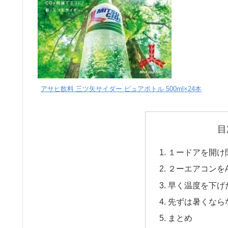
アサヒ飲料 三ツ矢サイダー ピュアボトル 500ml×24本
目
１ードアを開け
２ーエアコンを
早く温度を下げ
先ずは暑くなら
まとめ