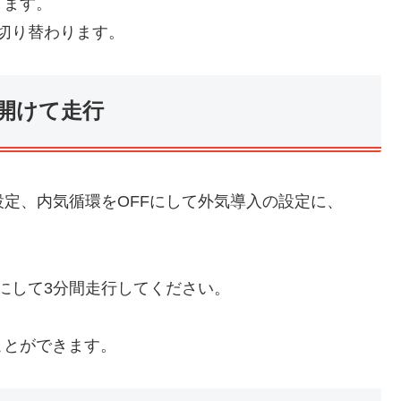
ります。
切り替わります。
開けて走行
設定、内気循環をOFFにして外気導入の設定に、
にして3分間走行してください。
ことができます。