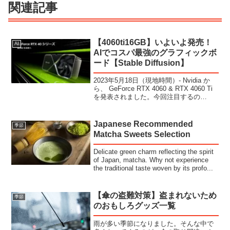
関連記事
【4060ti16GB】いよいよ発売！
AI
AIでコスパ最強のグラフィックボ
ード【Stable Diffusion】
2023年5月18日（現地時間）- Nvidia か
ら、 GeForce RTX 4060 & RTX 4060 Ti
を発表されました。今回注目するの
「RTX 4060 ti 16GB」モデルです。AIイ
ラストに必要なグラフィックボード・...
Japanese Recommended
季節
Matcha Sweets Selection
Delicate green charm reflecting the spirit
of Japan, matcha. Why not experience
the traditional taste woven by its profo...
【傘の盗難対策】盗まれないため
季節
のおもしろグッズ一覧
雨が多い季節になりました。そんな中で