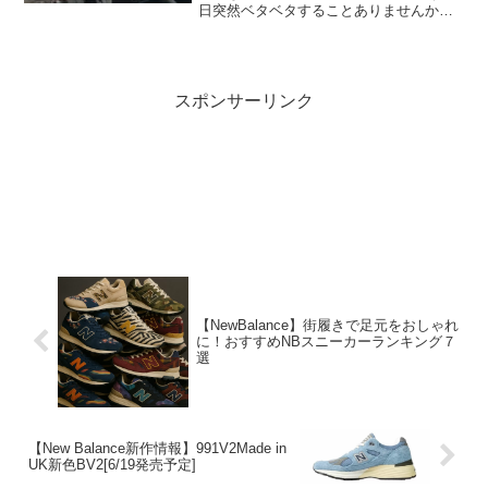
日突然ベタベタすることありませんか？
「この前までこんな感じじゃなかったの
に…」と思うこともしばしば。このベタ
ベタ、簡単に治す方法があります。今回
は、ベタつく原因と治し方...
スポンサーリンク
【NewBalance】街履きで足元をおしゃれ
に！おすすめNBスニーカーランキング７
選
【New Balance新作情報】991V2Made in
UK新色BV2[6/19発売予定]