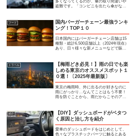
多くなってくるのが、傘の取り間違いや
盗難です。「コンビニを出たら傘がなく
なった。」なんて経験をされた人も多い
のではないでしょうか。今回はそんな傘
を盗まれない対策グッズを紹介します！
国内バーガーチェーン最強ランキ
フード
１文字付きシール傘にシー...
ング！TOP１０
日本国内にはバーガーチェーン店舗は15
種類・総計6,500店舗以上（2024年現在）
あり、日々様々な新メニューなどで賑わ
いを見せています。今回は、そんなハン
バーガーのチェーン店舗に絞りオススメ
をランキング形式で紹介していきます。
【梅雨どき必見！】雨の日でも楽
トラベル
10位：ドム...
しめる東京のオススメスポット１
０選！〔2025年最新版〕
東京の梅雨時、外に出るのが好きなのに
雨にがっかり…なんてことはもう不要！
雨を防ぐことから、雨だからこそのアク
ティビティなど「雨の日＝お出かけチャ
ンス」となる、室内型・アクティビティ
型スポットを厳選しました。１.チームラ
【DIY】ダッシュボードがベタつ
紹介
ボプラネッツ TOKY...
く原因と治し方を紹介
愛車のダッシュボードをはじめとして、
色々なプラスチックパーツに触るとある