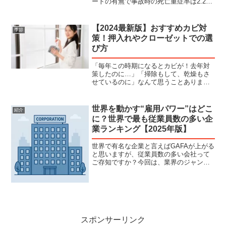
ートの有無で事故時の死亡重症率は2.2倍
も違います。大切なお子様を守るために
もしっかりと選びましょう。１-Combi
THE S Plus 79,200円指一本でも簡...
【2024最新版】おすすめカビ対
季節
策！押入れやクローゼットでの選
び方
「毎年この時期になるとカビが！去年対
策したのに…」「掃除もして、乾燥もさ
せているのに」なんて思うことありませ
んか？毎年繰り返されるカビですが、場
所ごとに適した対策を行うことが大切で
す！『防カビグッズ』には様々なタイプ
世界を動かす“雇用パワー”はどこ
紹介
があります。どこで使うと...
に？世界で最も従業員数の多い企
業ランキング【2025年版】
世界で有名な企業と言えばGAFAが上がる
と思いますが、従業員数の多い会社って
ご存知ですか？今回は、業界のジャンル
に囚われずに民間企業のみで世界ランキ
ングをまとめました。TOP10はこの企業
世界第１位はアメリカのウォルマートで
す。2位もアメリ...
スポンサーリンク