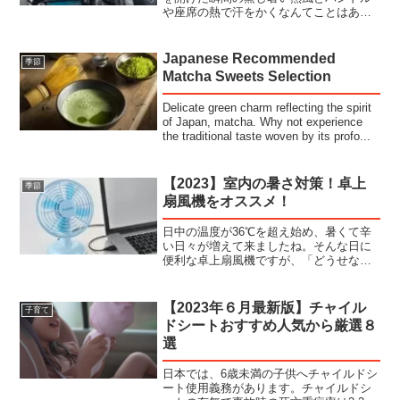
や座席の熱で汗をかくなんてことはあり
ませんか？炎天下に駐車された車内は
60℃近くにも達することがあります。今
回は、暑くなってしまった車内を最速で
Japanese Recommended
季節
冷やす方法を紹介します。...
Matcha Sweets Selection
Delicate green charm reflecting the spirit
of Japan, matcha. Why not experience
the traditional taste woven by its profo...
【2023】室内の暑さ対策！卓上
季節
扇風機をオススメ！
日中の温度が36℃を超え始め、暑くて辛
い日々が増えて来ましたね。そんな日に
便利な卓上扇風機ですが、「どうせな
ら、もっと便利なものが欲しい...」なん
て思ったことありませんか？今回はかわ
いい卓上扇風機を紹介します。卓上扇風
【2023年６月最新版】チャイル
子育て
機の設置タイプに気を...
ドシートおすすめ人気から厳選８
選
日本では、6歳未満の子供へチャイルドシ
ート使用義務があります。チャイルドシ