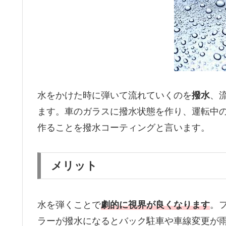
水をかけた時に弾いて流れていくのを
撥水
、
ます。車のガラスに撥水状態を作り、運転中
作ることを撥水コーティングと言います。
メリット
水を弾くことで
劇的に視界が良くなります
。
ラーが撥水になるとバック駐車や車線変更が