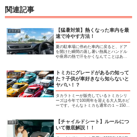
関連記事
【猛暑対策】熱くなった車内を最
ドライブ
速で冷やす方法！
夏の駐車場に停めた車内に戻ると、ドア
を開けた瞬間の蒸し暑い熱風とハンドル
や座席の熱で汗をかくなんてことはあり
ませんか？炎天下に駐車された車内は
60℃近くにも達することがあります。今
回は、暑くなってしまった車内を最速で
トミカにグレードがあるの知って
ドライブ
冷やす方法を紹介します。...
た？子供が車好きなら知らないと
ヤバい！？
タカラトミーが販売しているトミカシリ
ーズは今年で100周年を迎える大人気ホビ
ーです。そんなトミカも通常の１～150ま
でではなく、プレミアムをはじめとした
様々なシリーズがあります。今回はトミ
カについて解説していきます。トミカは
【チャイルドシート】ルールにつ
子育て
販売に規則性があ...
いて徹底解説！！