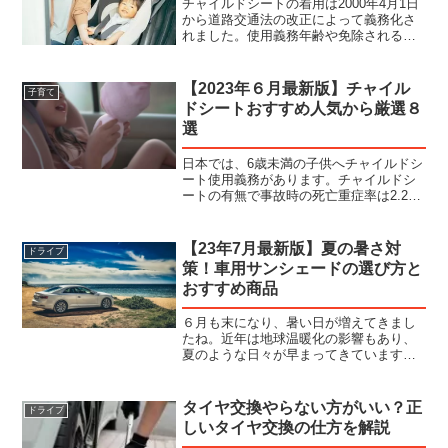
チャイルドシートの着用は2000年4月1日
から道路交通法の改正によって義務化さ
れました。使用義務年齢や免除される場
合などを分かりやすく解説します。チャ
イルドシートは６歳まで必須！！多くの
国々では、子供を車に乗せる際には法律
【2023年６月最新版】チャイル
子育て
でチャイルドシート...
ドシートおすすめ人気から厳選８
選
日本では、6歳未満の子供へチャイルドシ
ート使用義務があります。チャイルドシ
ートの有無で事故時の死亡重症率は2.2倍
も違います。大切なお子様を守るために
もしっかりと選びましょう。１-Combi
THE S Plus 79,200円指一本でも簡...
【23年7月最新版】夏の暑さ対
ドライブ
策！車用サンシェードの選び方と
おすすめ商品
６月も末になり、暑い日が増えてきまし
たね。近年は地球温暖化の影響もあり、
夏のような日々が早まってきています。
駐車した車のドアを開けた瞬間に熱気が
飛び出してきたことがありませんか？風
通しのない車内は温められ続けているの
タイヤ交換やらない方がいい？正
ドライブ
で、外よりも熱くなってし...
しいタイヤ交換の仕方を解説